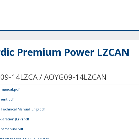
dic Premium Power LZCAN
09-14LZCA / AOYG09-14LZCAN
rmanual.pdf
ment.pdf
 Technical Manual (Eng).pdf
laration (ErP).pdf
ionsmanual.pdf
nformationsblad 14LZCAN.pdf