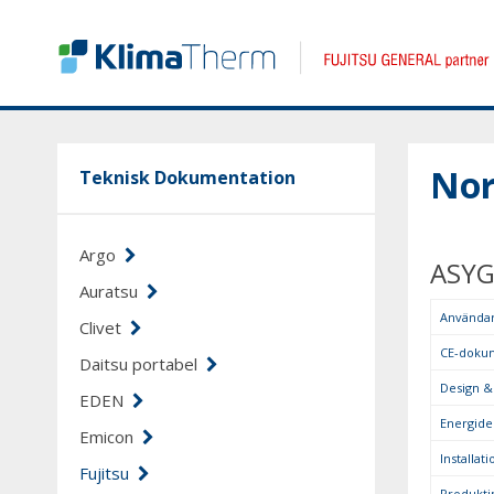
Nor
Teknisk Dokumentation
Argo
ASYG
Auratsu
Använda
Clivet
CE-doku
Daitsu portabel
Design &
EDEN
Energidek
Emicon
Installat
Fujitsu
Produkti