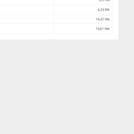
6,24 Mb
14,33 Mb
16,81 Mb