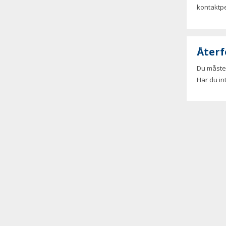
kontaktpe
Återf
Du måste 
Har du in