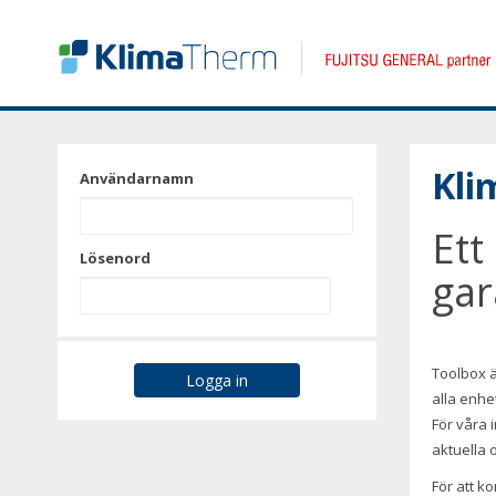
Kli
Användarnamn
Ett
Lösenord
gar
Toolbox ä
alla enhe
För våra i
aktuella 
För att k