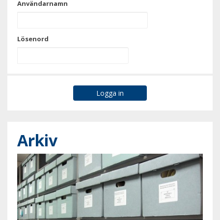
Användarnamn
Lösenord
Arkiv