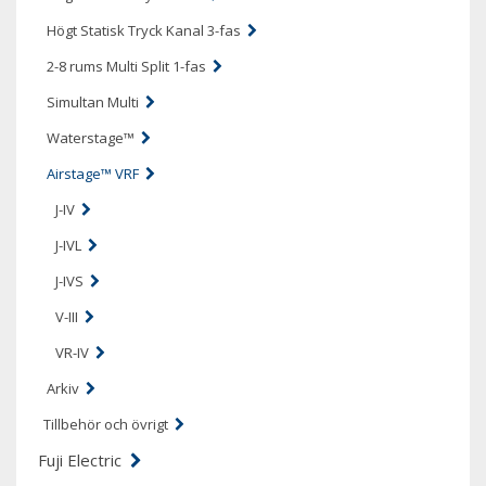
Högt Statisk Tryck Kanal 3-fas
2-8 rums Multi Split 1-fas
Simultan Multi
Waterstage™
Airstage™ VRF
J-IV
J-IVL
J-IVS
V-III
VR-IV
Arkiv
Tillbehör och övrigt
Fuji Electric