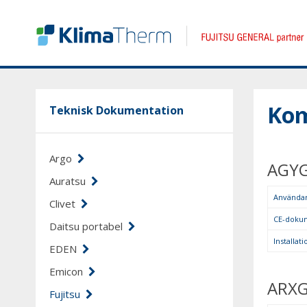
Kom
Teknisk Dokumentation
Argo
AGYG
Auratsu
Använda
Clivet
CE-doku
Daitsu portabel
Installa
EDEN
Emicon
ARXG
Fujitsu