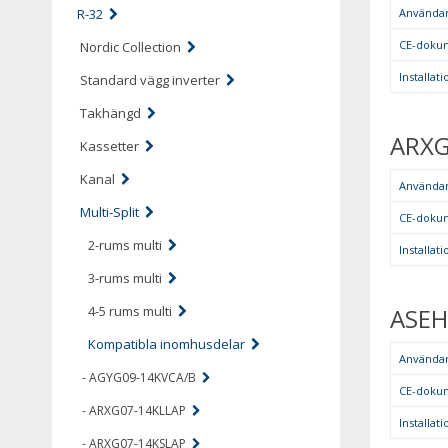
R-32
Använda
CE-doku
Nordic Collection
Installa
Standard vägg inverter
Takhängd
ARXG
Kassetter
Kanal
Använda
Multi-Split
CE-doku
2-rums multi
Installa
3-rums multi
4-5 rums multi
ASEH
Kompatibla inomhusdelar
Använda
- AGYG09-14KVCA/B
CE-doku
- ARXG07-14KLLAP
Installa
- ARXG07-14KSLAP