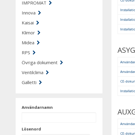
CE-doku
IMPROMAT
Installa
Innova
Installa
Kaisai
Installa
Klimor
Midea
ASYG
RPS
Övriga dokument
Använda
Ventilclima
Använda
CE-doku
Galletti
Installa
Användarnamn
AUXG
Använda
Lösenord
CE-doku