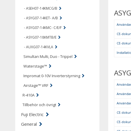
- ASEH07-14KMCG/B
ASYG
- ASYG07-14KET- A/B
Använda
- ASYG07-14KMC- C/E/F
CE-doku
- ASYG07-18KMTB/E
CE-doku
- AUXG07-14KVLA
Installa
Simultan Multi, Duo - Trippel
Waterstage™
ASYG
Impromat 0-10V Inverterstyrning
Använda
Airstage™ VRF
Använda
R-410A
Använda
Tillbehör och övrigt
CE-doku
Fuji Electric
CE-doku
General