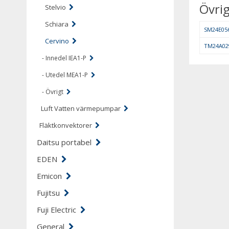
Övrig
Stelvio
Schiara
SM24E056
Cervino
TM24A029
- Innedel IEA1-P
- Utedel MEA1-P
- Övrigt
Luft Vatten värmepumpar
Fläktkonvektorer
Daitsu portabel
EDEN
Emicon
Fujitsu
Fuji Electric
General