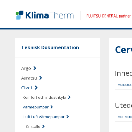
Cer
Teknisk Dokumentation
Argo
Inned
Auratsu
M0IN0000
Clivet
Komfort och industrikyla
Uted
Värmepumpar
Luft Luft värmepumpar
M0UM0000
Cristallo